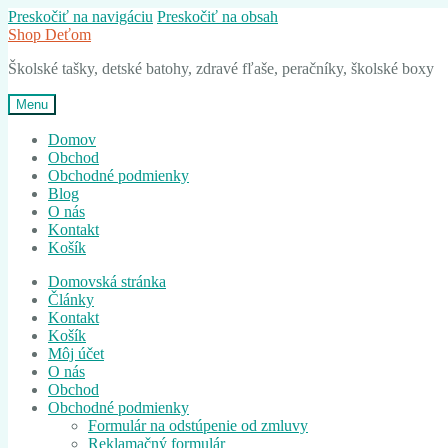
Preskočiť na navigáciu
Preskočiť na obsah
Shop Deťom
Školské tašky, detské batohy, zdravé fľaše, peračníky, školské boxy
Menu
Domov
Obchod
Obchodné podmienky
Blog
O nás
Kontakt
Košík
Domovská stránka
Články
Kontakt
Košík
Môj účet
O nás
Obchod
Obchodné podmienky
Formulár na odstúpenie od zmluvy
Reklamačný formulár