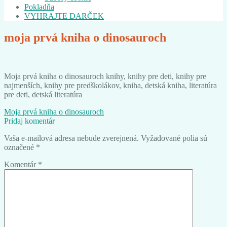
Pokladňa
VYHRAJTE DARČEK
moja prvá kniha o dinosauroch
Moja prvá kniha o dinosauroch knihy, knihy pre deti, knihy pre
najmenších, knihy pre predškolákov, kniha, detská kniha, literatúra
pre deti, detská literatúra
Navigácia
Predchádzajúci
Moja prvá kniha o dinosauroch
článok:
Pridaj komentár
v
Vaša e-mailová adresa nebude zverejnená.
Vyžadované polia sú
článku
označené
*
Komentár
*