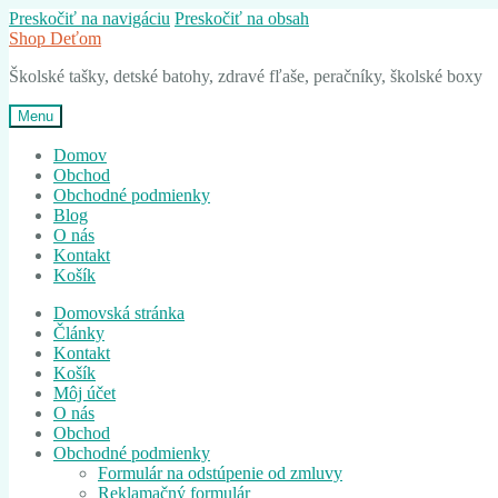
Preskočiť na navigáciu
Preskočiť na obsah
Shop Deťom
Školské tašky, detské batohy, zdravé fľaše, peračníky, školské boxy
Menu
Domov
Obchod
Obchodné podmienky
Blog
O nás
Kontakt
Košík
Domovská stránka
Články
Kontakt
Košík
Môj účet
O nás
Obchod
Obchodné podmienky
Formulár na odstúpenie od zmluvy
Reklamačný formulár