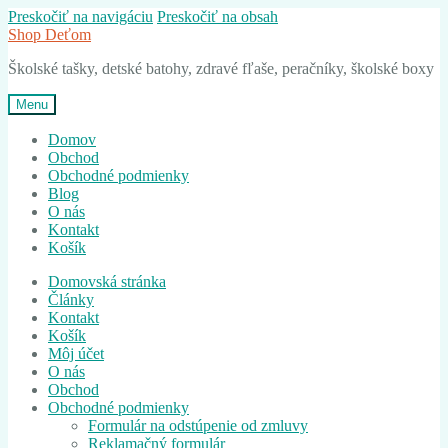
Preskočiť na navigáciu
Preskočiť na obsah
Shop Deťom
Školské tašky, detské batohy, zdravé fľaše, peračníky, školské boxy
Menu
Domov
Obchod
Obchodné podmienky
Blog
O nás
Kontakt
Košík
Domovská stránka
Články
Kontakt
Košík
Môj účet
O nás
Obchod
Obchodné podmienky
Formulár na odstúpenie od zmluvy
Reklamačný formulár