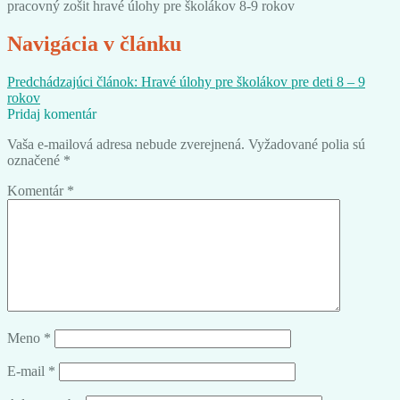
pracovný zošit hravé úlohy pre školákov 8-9 rokov
Navigácia v článku
Predchádzajúci článok:
Hravé úlohy pre školákov pre deti 8 – 9
rokov
Pridaj komentár
Vaša e-mailová adresa nebude zverejnená.
Vyžadované polia sú
označené
*
Komentár
*
Meno
*
E-mail
*