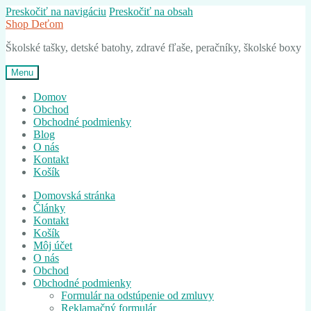
Preskočiť na navigáciu
Preskočiť na obsah
Shop Deťom
Školské tašky, detské batohy, zdravé fľaše, peračníky, školské boxy
Menu
Domov
Obchod
Obchodné podmienky
Blog
O nás
Kontakt
Košík
Domovská stránka
Články
Kontakt
Košík
Môj účet
O nás
Obchod
Obchodné podmienky
Formulár na odstúpenie od zmluvy
Reklamačný formulár