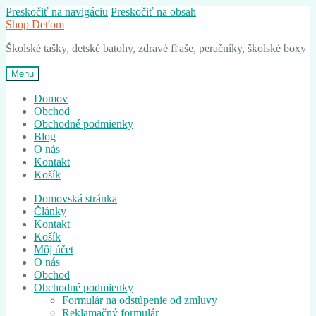
Preskočiť na navigáciu
Preskočiť na obsah
Shop Deťom
Školské tašky, detské batohy, zdravé fľaše, peračníky, školské boxy
Menu
Domov
Obchod
Obchodné podmienky
Blog
O nás
Kontakt
Košík
Domovská stránka
Články
Kontakt
Košík
Môj účet
O nás
Obchod
Obchodné podmienky
Formulár na odstúpenie od zmluvy
Reklamačný formulár