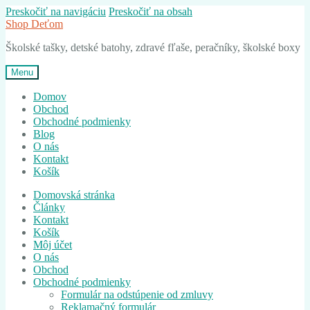
Preskočiť na navigáciu
Preskočiť na obsah
Shop Deťom
Školské tašky, detské batohy, zdravé fľaše, peračníky, školské boxy
Menu
Domov
Obchod
Obchodné podmienky
Blog
O nás
Kontakt
Košík
Domovská stránka
Články
Kontakt
Košík
Môj účet
O nás
Obchod
Obchodné podmienky
Formulár na odstúpenie od zmluvy
Reklamačný formulár