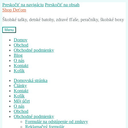
Preskočiť na navigáciu
Preskočiť na obsah
Shop Deťom
Školské tašky, detské batohy, zdravé fľaše, peračníky, školské boxy
Menu
Domov
Obchod
Obchodné podmienky
Blog
O nás
Kontakt
Košík
Domovská stránka
Články
Kontakt
Košík
Môj účet
O nás
Obchod
Obchodné podmienky
Formulár na odstúpenie od zmluvy
Reklamačný formulár