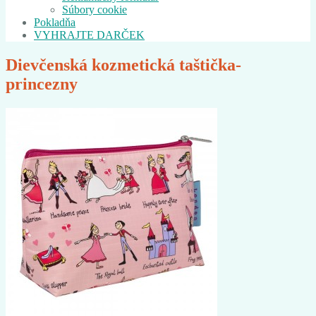
Súbory cookie
Pokladňa
VYHRAJTE DARČEK
Dievčenská kozmetická taštička-
princezny