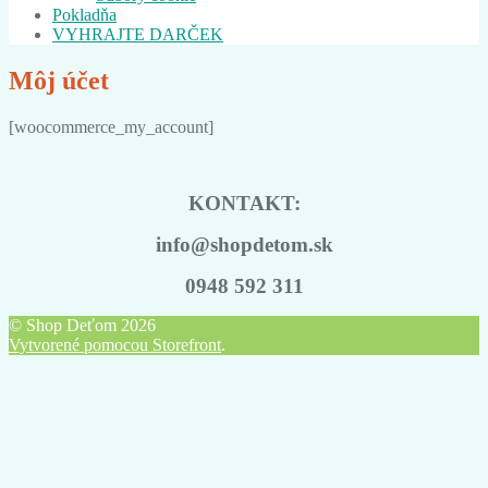
Pokladňa
VYHRAJTE DARČEK
Môj účet
[woocommerce_my_account]
KONTAKT:
info@shopdetom.sk
0948 592 311
© Shop Deťom 2026
Vytvorené pomocou Storefront
.