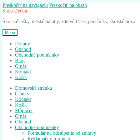
Preskočiť na navigáciu
Preskočiť na obsah
Shop Deťom
Školské tašky, detské batohy, zdravé fľaše, peračníky, školské boxy
Menu
Domov
Obchod
Obchodné podmienky
Blog
O nás
Kontakt
Košík
Domovská stránka
Články
Kontakt
Košík
Môj účet
O nás
Obchod
Obchodné podmienky
Formulár na odstúpenie od zmluvy
Reklamačný formulár