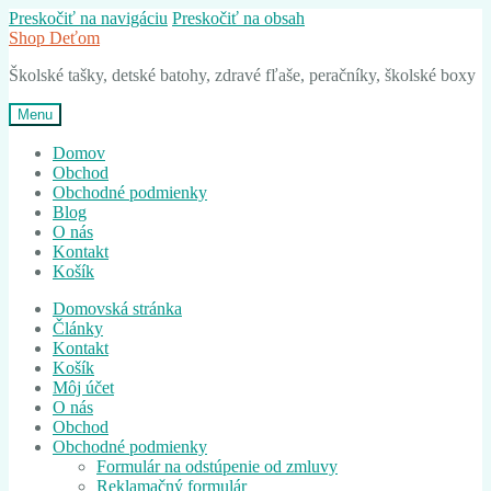
Preskočiť na navigáciu
Preskočiť na obsah
Shop Deťom
Školské tašky, detské batohy, zdravé fľaše, peračníky, školské boxy
Menu
Domov
Obchod
Obchodné podmienky
Blog
O nás
Kontakt
Košík
Domovská stránka
Články
Kontakt
Košík
Môj účet
O nás
Obchod
Obchodné podmienky
Formulár na odstúpenie od zmluvy
Reklamačný formulár