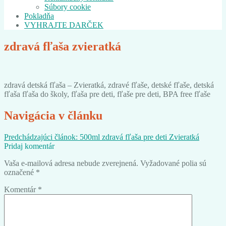
Súbory cookie
Pokladňa
VYHRAJTE DARČEK
zdravá fľaša zvieratká
zdravá detská fľaša – Zvieratká, zdravé fľaše, detské fľaše, detská
fľaša fľaša do školy, fľaša pre deti, fľaše pre deti, BPA free fľaše
Navigácia v článku
Predchádzajúci článok:
500ml zdravá fľaša pre deti Zvieratká
Pridaj komentár
Vaša e-mailová adresa nebude zverejnená.
Vyžadované polia sú
označené
*
Komentár
*