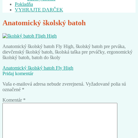
Pokladňa
VYHRAJTE DARČEK
Anatomický školský batoh
Anatomický školský batoh Fly High, školský batoh pre prváka,
dievčenský školský batoh, školská taška pre prváčky, ergonomický
školský batoh, batoh do školy
Navigácia
Predchádzajúci
Anatomický školský batoh Fly High
článok:
Pridaj komentár
v
Vaša e-mailová adresa nebude zverejnená.
Vyžadované polia sú
článku
označené
*
Komentár
*