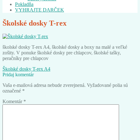
Pokladňa
VYHRAJTE DARČEK
Školské dosky T-rex
školské dosky T-rex A4, školské dosky a boxy na malé a veľké
zošity. V ponuke školské dosky pre chlapcov, školské tašky,
peračníky pre chlapcov
Navigácia
Predchádzajúci
Školské dosky T-rex A4
článok:
Pridaj komentár
v
Vaša e-mailová adresa nebude zverejnená.
Vyžadované polia sú
článku
označené
*
Komentár
*