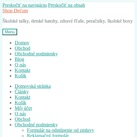
Preskočiť na navigáciu
Preskočiť na obsah
Shop Deťom
Školské tašky, detské batohy, zdravé fľaše, peračníky, školské boxy
Menu
Domov
Obchod
Obchodné podmienky
Blog
O nás
Kontakt
Košík
Domovská stránka
Články
Kontakt
Košík
Môj účet
O nás
Obchod
Obchodné podmienky
Formulár na odstúpenie od zmluvy
Reklamačný formulár