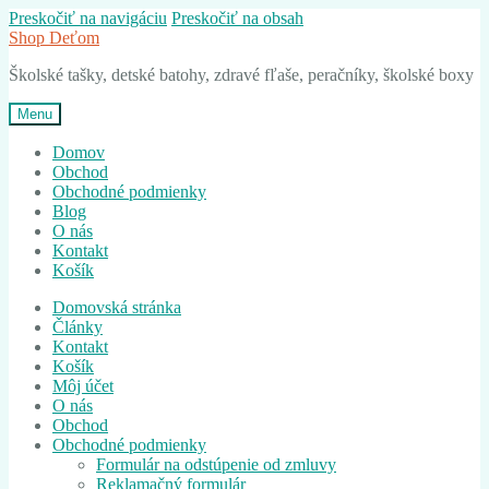
Preskočiť na navigáciu
Preskočiť na obsah
Shop Deťom
Školské tašky, detské batohy, zdravé fľaše, peračníky, školské boxy
Menu
Domov
Obchod
Obchodné podmienky
Blog
O nás
Kontakt
Košík
Domovská stránka
Články
Kontakt
Košík
Môj účet
O nás
Obchod
Obchodné podmienky
Formulár na odstúpenie od zmluvy
Reklamačný formulár