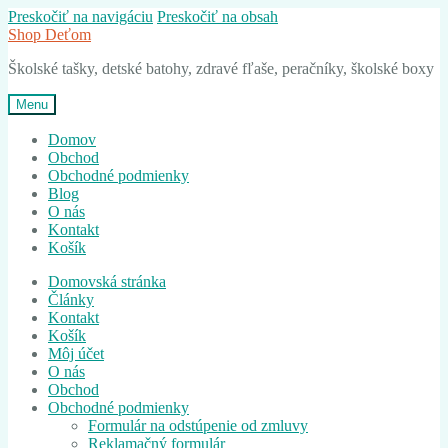
Preskočiť na navigáciu
Preskočiť na obsah
Shop Deťom
Školské tašky, detské batohy, zdravé fľaše, peračníky, školské boxy
Menu
Domov
Obchod
Obchodné podmienky
Blog
O nás
Kontakt
Košík
Domovská stránka
Články
Kontakt
Košík
Môj účet
O nás
Obchod
Obchodné podmienky
Formulár na odstúpenie od zmluvy
Reklamačný formulár