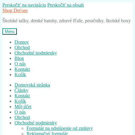
Preskočiť na navigáciu
Preskočiť na obsah
Shop Deťom
Školské tašky, detské batohy, zdravé fľaše, peračníky, školské boxy
Menu
Domov
Obchod
Obchodné podmienky
Blog
O nás
Kontakt
Košík
Domovská stránka
Články
Kontakt
Košík
Môj účet
O nás
Obchod
Obchodné podmienky
Formulár na odstúpenie od zmluvy
Reklamačný formulár