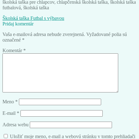
školská taška pre chlapcov, chlapčenská školská taška, školská taška
futbalová, školská taška
Navigácia
Predchádzajúci
Školská taška Futbal s výbavou
článok:
Pridaj komentár
v
Vaša e-mailová adresa nebude zverejnená.
Vyžadované polia sú
článku
označené
*
Komentár
*
Meno
*
E-mail
*
Adresa webu
Uložiť moje meno, e-mail a webovú stránku v tomto prehliadači