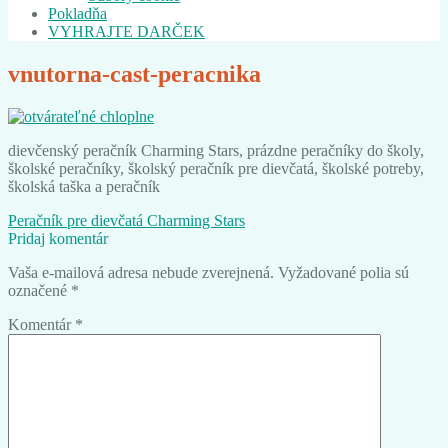
Pokladňa
VYHRAJTE DARČEK
vnutorna-cast-peracnika
dievčenský peračník Charming Stars, prázdne peračníky do školy,
školské peračníky, školský peračník pre dievčatá, školské potreby,
školská taška a peračník
Navigácia
Predchádzajúci
Peračník pre dievčatá Charming Stars
článok:
Pridaj komentár
v
Vaša e-mailová adresa nebude zverejnená.
Vyžadované polia sú
článku
označené
*
Komentár
*