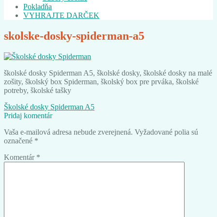
Pokladňa
VYHRAJTE DARČEK
skolske-dosky-spiderman-a5
školské dosky Spiderman A5, školské dosky, školské dosky na malé
zošity, školský box Spiderman, školský box pre prváka, školské
potreby, školské tašky
Navigácia
Predchádzajúci
Školské dosky Spiderman A5
článok:
Pridaj komentár
v
Vaša e-mailová adresa nebude zverejnená.
Vyžadované polia sú
článku
označené
*
Komentár
*