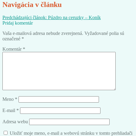
Navigácia v článku
Predchádzajúci článok:
Púzdro na ceruzky – Koník
Pridaj komentár
Vaša e-mailová adresa nebude zverejnená.
Vyžadované polia sú
označené
*
Komentár
*
Meno
*
E-mail
*
Adresa webu
Uložiť moje meno, e-mail a webovú stránku v tomto prehliadači