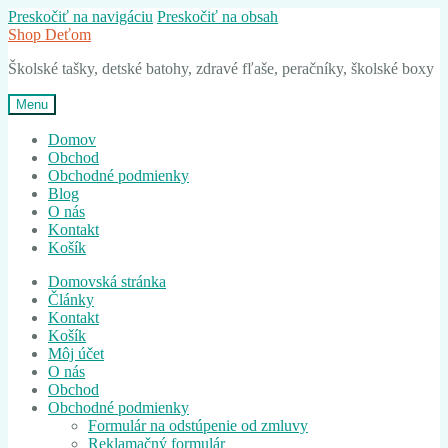
Preskočiť na navigáciu
Preskočiť na obsah
Shop Deťom
Školské tašky, detské batohy, zdravé fľaše, peračníky, školské boxy
Menu
Domov
Obchod
Obchodné podmienky
Blog
O nás
Kontakt
Košík
Domovská stránka
Články
Kontakt
Košík
Môj účet
O nás
Obchod
Obchodné podmienky
Formulár na odstúpenie od zmluvy
Reklamačný formulár