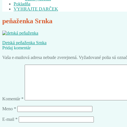
Pokladňa
VYHRAJTE DARČEK
peňaženka Srnka
Navigácia
Predchádzajúci
Detská peňaženka Srnka
článok:
Pridaj komentár
v
Vaša e-mailová adresa nebude zverejnená.
Vyžadované polia sú ozna
článku
Komentár
*
Meno
*
E-mail
*