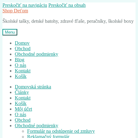
Preskočiť na navigáciu
Preskočiť na obsah
Shop Deťom
Školské tašky, detské batohy, zdravé fľaše, peračníky, školské boxy
Menu
Domov
Obchod
Obchodné podmienky
Blog
O nás
Kontakt
Košík
Domovská stránka
Články
Kontakt
Košík
Môj účet
O nás
Obchod
Obchodné podmienky
Formulár na odstúpenie od zmluvy
Reklamačný formulár