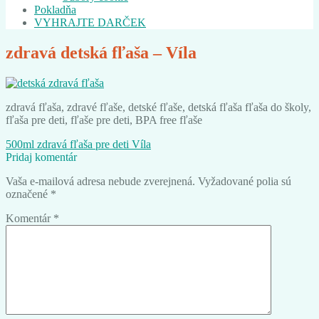
Pokladňa
VYHRAJTE DARČEK
zdravá detská fľaša – Víla
zdravá fľaša, zdravé fľaše, detské fľaše, detská fľaša fľaša do školy,
fľaša pre deti, fľaše pre deti, BPA free fľaše
Navigácia
Predchádzajúci
500ml zdravá fľaša pre deti Víla
článok:
Pridaj komentár
v
Vaša e-mailová adresa nebude zverejnená.
Vyžadované polia sú
článku
označené
*
Komentár
*