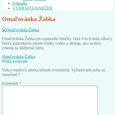
Pokladňa
VYHRAJTE DARČEK
Omaľovánka Žabka
Omaľovánka Žabka pre najmenšie detičky, čaká Vás 8 strán zábavy
Dieťa jednoducho pretrie bodky vodou a sleduje, ako sa tieto
zmenia na nádherné farby.
Navigácia
Predchádzajúci
Omaľovánka Žabka
článok:
Pridaj komentár
v
Vaša e-mailová adresa nebude zverejnená.
Vyžadované polia sú
článku
označené
*
Komentár
*