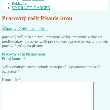
Pokladňa
VYHRAJTE DARČEK
Pracovný zošit Písanie hrou
pracovný zošit písanie hrou, pracovné zošity, pracovné zošity pre
predškolákov, pracovný zošit pre škôlkarov pracovné zošity pre deti,
pracovné zošity na písanie
Navigácia
Predchádzajúci
Pracovný zošit Písanie hrou
článok:
Pridaj komentár
v
Vaša e-mailová adresa nebude zverejnená.
Vyžadované polia sú
článku
označené
*
Komentár
*