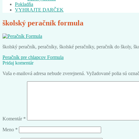
Pokladňa
VYHRAJTE DARČEK
školský peračník formula
školský peračník, peračníky, školské peračníky, peračník do školy, š
Navigácia
Predchádzajúci
Peračník pre chlapcov Formula
článok:
Pridaj komentár
v
Vaša e-mailová adresa nebude zverejnená.
Vyžadované polia sú ozna
článku
Komentár
*
Meno
*