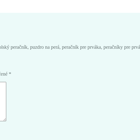
kolský peračník, puzdro na perá, peračník pre prváka, peračníky pre prv
čené
*